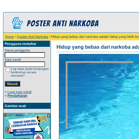
Home
/
Quotes Anti Narkoba
/ Hidup yang bebas dari narkoba adalah hidup yang lebih be
Pengguna terdaftar
Hidup yang bebas dari narkoba ada
Nama pengguna:
Kata sandi:
Log saya pada kunjungan
berikutnya secara
otomatis?
»
Lupa kata sandi
»
Pendaftaran
Gambar acak