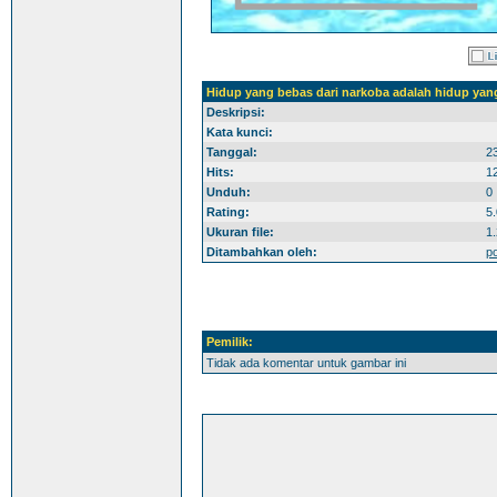
Hidup yang bebas dari narkoba adalah hidup yang
Deskripsi:
Kata kunci:
Tanggal:
2
Hits:
1
Unduh:
0
Rating:
5.
Ukuran file:
1
Ditambahkan oleh:
p
Pemilik:
Tidak ada komentar untuk gambar ini