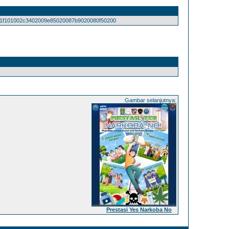
f101002c3402009e85020087b9020080f50200
Gambar selanjutnya:
Prestasi Yes Narkoba No