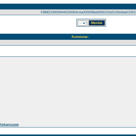
FBMD230009440200004c6a000008bd0000101b0100e8ab010021
Komentar:
 Kehancuran