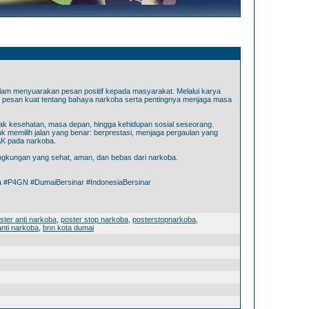
alam menyuarakan pesan positif kepada masyarakat. Melalui karya
n pesan kuat tentang bahaya narkoba serta pentingnya menjaga masa
k kesehatan, masa depan, hingga kehidupan sosial seseorang.
tuk memilih jalan yang benar: berprestasi, menjaga pergaulan yang
DAK pada narkoba.
ngkungan yang sehat, aman, dan bebas dari narkoba.
#P4GN #DumaiBersinar #IndonesiaBersinar
ster anti narkoba
,
poster stop narkoba
,
posterstopnarkoba
,
anti narkoba
,
bnn kota dumai