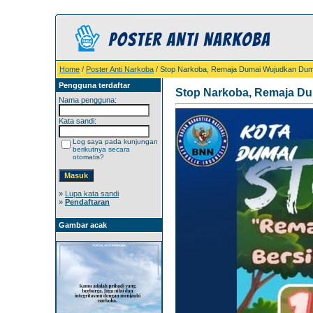
Home
/
Poster Anti Narkoba
/ Stop Narkoba, Remaja Dumai Wujudkan Dum
Pengguna terdaftar
Stop Narkoba, Remaja D
Nama pengguna:
Kata sandi:
Log saya pada kunjungan
berikutnya secara
otomatis?
»
Lupa kata sandi
»
Pendaftaran
Gambar acak