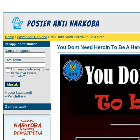
Home
/
Poster Anti Narkoba
/ You Dont Need Heroin To Be A Hero
Pengguna terdaftar
You Dont Need Heroin To Be A Her
Nama pengguna:
Kata sandi:
Log saya pada kunjungan
berikutnya secara
otomatis?
»
Lupa kata sandi
»
Pendaftaran
Gambar acak