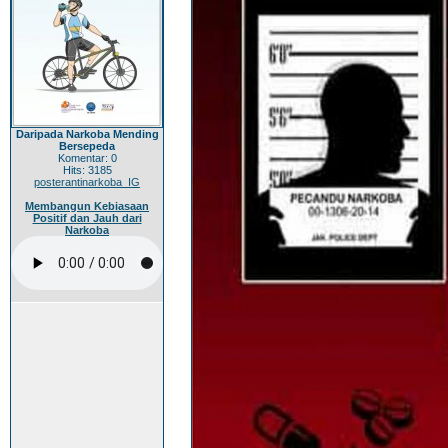
Daripada Narkoba Mending
Bersepeda
Komentar: 0
Hits: 3185
posterantinarkoba_IG
Membangun Kebiasaan
Positif dan Jauh dari
Narkoba