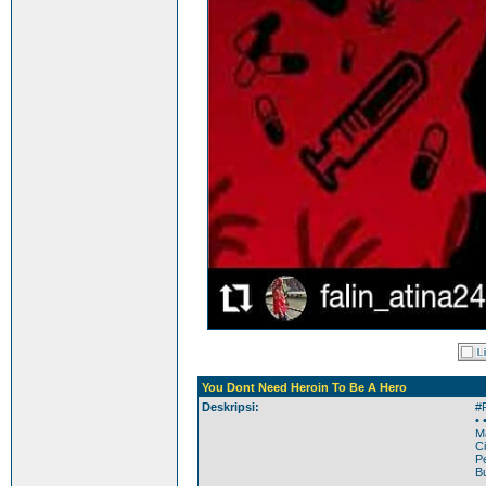
You Dont Need Heroin To Be A Hero
Deskripsi:
#
• 
M
Ci
Pe
Bu