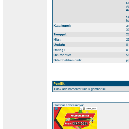
M
#
#
S
h
Kata kunci:
a
s
Tanggal:
2
Hits:
2
Unduh:
0
Rating:
0.
Ukuran file:
5
Ditambahkan oleh:
p
Pemilik:
Tidak ada komentar untuk gambar ini
Gambar sebelumnya: