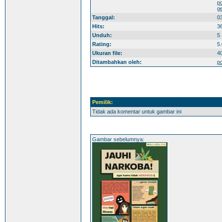
p
g
Tanggal:
0
Hits:
3
Unduh:
5
Rating:
5.
Ukuran file:
4
Ditambahkan oleh:
p
Pemilik:
Tidak ada komentar untuk gambar ini
Gambar sebelumnya: