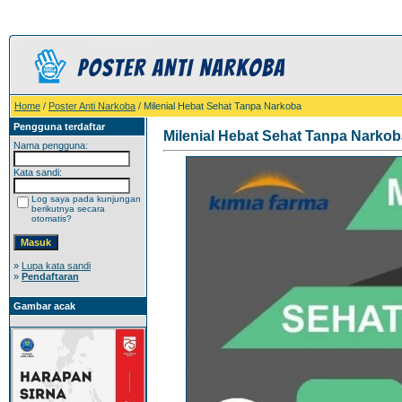
Home
/
Poster Anti Narkoba
/ Milenial Hebat Sehat Tanpa Narkoba
Pengguna terdaftar
Milenial Hebat Sehat Tanpa Narkob
Nama pengguna:
Kata sandi:
Log saya pada kunjungan
berikutnya secara
otomatis?
»
Lupa kata sandi
»
Pendaftaran
Gambar acak