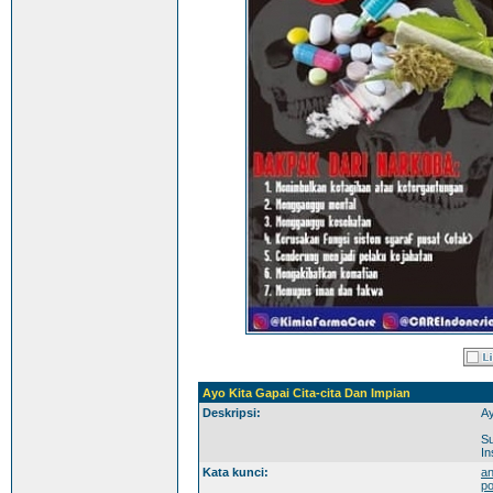
Ayo Kita Gapai Cita-cita Dan Impian
Deskripsi:
Ay
S
In
Kata kunci:
an
po