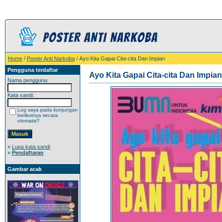
Home
/
Poster Anti Narkoba
/ Ayo Kita Gapai Cita-cita Dan Impian
Pengguna terdaftar
Ayo Kita Gapai Cita-cita Dan Impian
Nama pengguna:
Kata sandi:
Log saya pada kunjungan
berikutnya secara
otomatis?
»
Lupa kata sandi
»
Pendaftaran
Gambar acak