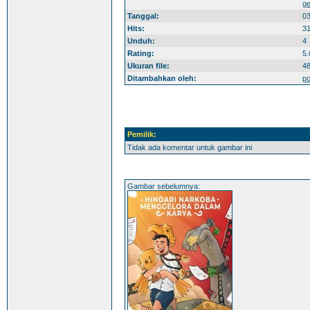
ge
Tanggal:
03
Hits:
3
Unduh:
4
Rating:
5.
Ukuran file:
48
Ditambahkan oleh:
po
Pemilik:
Tidak ada komentar untuk gambar ini
Gambar sebelumnya: