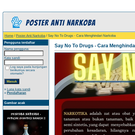
Home
/
Poster Anti Narkoba
/ Say No To Drugs - Cara Menghindari Narkoba
Pengguna terdaftar
Say No To Drugs - Cara Menghinda
Nama pengguna:
Kata sandi:
Log saya pada kunjungan
berikutnya secara
otomatis?
»
Lupa kata sandi
»
Pendaftaran
Gambar acak