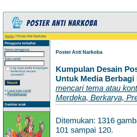
Home
/ Poster Anti Narkoba
Pengguna terdaftar
Nama pengguna:
Poster Anti Narkoba
Kata sandi:
Kumpulan Desain Pos
Log saya pada kunjungan
berikutnya secara
otomatis?
Untuk Media Berbagi
mencari tema atau kont
»
Lupa kata sandi
»
Pendaftaran
Merdeka, Berkarya, Pre
Gambar acak
Ditemukan: 1316 gamba
101 sampai 120.