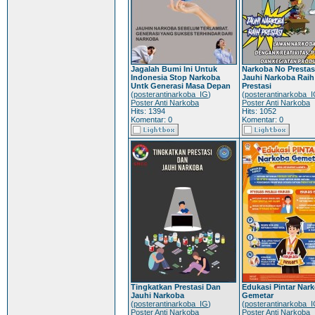
Jagalah Bumi Ini Untuk
Narkoba No Prestasi
Indonesia Stop Narkoba
Jauhi Narkoba Raih
Untk Generasi Masa Depan
Prestasi
(
posterantinarkoba_IG
)
(
posterantinarkoba_
Poster Anti Narkoba
Poster Anti Narkoba
Hits: 1394
Hits: 1052
Komentar: 0
Komentar: 0
Tingkatkan Prestasi Dan
Edukasi Pintar Nar
Jauhi Narkoba
Gemetar
(
posterantinarkoba_IG
)
(
posterantinarkoba_
Poster Anti Narkoba
Poster Anti Narkoba