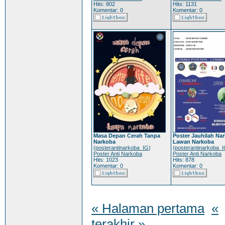
Hits: 802
Hits: 1131
Komentar: 0
Komentar: 0
Masa Depan Cerah Tanpa
Poster Jauhilah Na
Narkoba
Lawan Narkoba
(
posterantinarkoba_IG
)
(
posterantinarkoba_
Poster Anti Narkoba
Poster Anti Narkoba
Hits: 1023
Hits: 878
Komentar: 0
Komentar: 0
« Halaman pertama
«
terakhir »