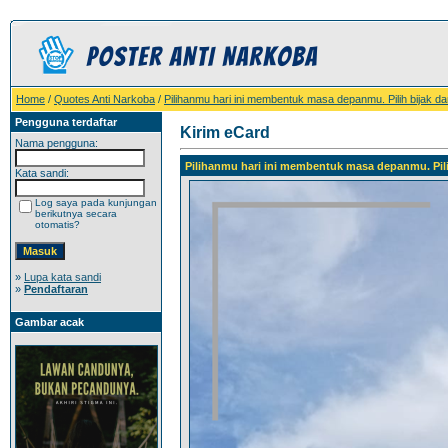
Home
/
Quotes Anti Narkoba
/
Pilihanmu hari ini membentuk masa depanmu. Pilih bijak da
Pengguna terdaftar
Kirim eCard
Nama pengguna:
Pilihanmu hari ini membentuk masa depanmu. Pili
Kata sandi:
Log saya pada kunjungan
berikutnya secara
otomatis?
»
Lupa kata sandi
»
Pendaftaran
Gambar acak