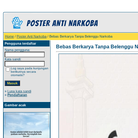
Home
/
Poster Anti Narkoba
/ Bebas Berkarya Tanpa Belenggu Narkoba
Pengguna terdaftar
Bebas Berkarya Tanpa Belenggu 
Nama pengguna:
Kata sandi:
Log saya pada kunjungan
berikutnya secara
otomatis?
»
Lupa kata sandi
»
Pendaftaran
Gambar acak