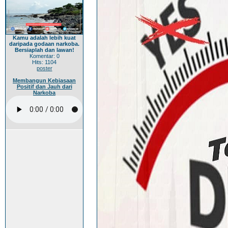
Kamu adalah lebih kuat
daripada godaan narkoba.
Bersiaplah dan lawan!
Komentar: 0
Hits: 1104
poster
Membangun Kebiasaan
Positif dan Jauh dari
Narkoba