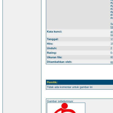
#y
#y
#
#
#
#
S
h
Kata kunci:
a
s
Tanggal:
1
Hits:
1
Unduh:
2
Rating:
0.
Ukuran file:
8
Ditambahkan oleh:
p
Pemilik:
Tidak ada komentar untuk gambar ini
Gambar sebelumnya: