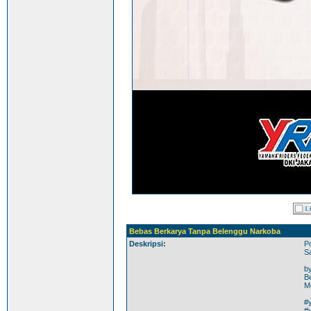
Bebas Berkarya Tanpa Belenggu Narkoba
Deskripsi:
Po
S
by
B
M
#y
#