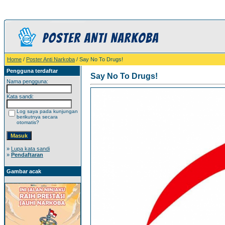
Home
/
Poster Anti Narkoba
/ Say No To Drugs!
Pengguna terdaftar
Say No To Drugs!
Nama pengguna:
Kata sandi:
Log saya pada kunjungan
berikutnya secara
otomatis?
»
Lupa kata sandi
»
Pendaftaran
Gambar acak