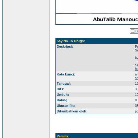
Say No To Drugs!
Deskripsi:
Po
S
by
S
h
Kata kunci:
a
s
Tanggal:
1
Hits:
3
Unduh:
1
Rating:
0.
Ukuran file:
3
Ditambahkan oleh:
p
Pemilik: